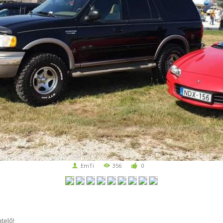
EmTi
356
0
telő!