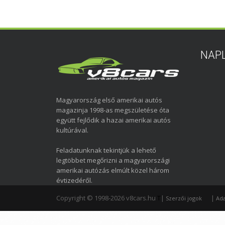
NAP
Magyarország első amerikai autós
magazinja 1998-as megszületése óta
együtt fejlődik a hazai amerikai autós
kultúrával.
Feladatunknak tekintjük a lehető
legtöbbet megőrizni a magyarországi
amerikai autózás elmúlt közel három
évtizedéről.
Copyright © 1998-2026 v8cars.hu
T
|
|
Szerzői jogok
Ada