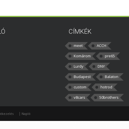
LÓ
CÍMKÉK
meet
ACCH
Komárom
pre65
Lurdy
DNY
Budapest
Balaton
custom
hotrod
v8cars
50brothers
|
tkezelés
Napló