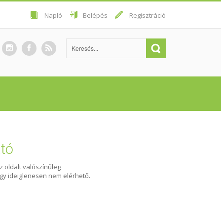
Napló
Belépés
Regisztráció
ató
Az oldalt valószínűleg
agy ideiglenesen nem elérhető.