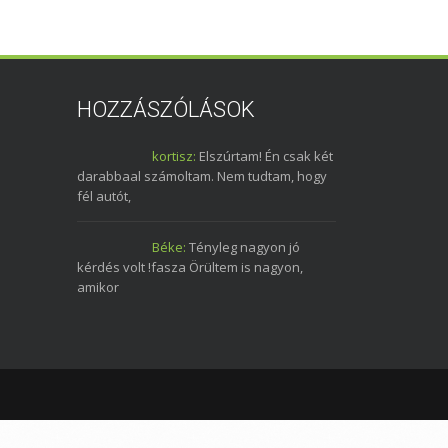
HOZZÁSZÓLÁSOK
kortisz:
Elszúrtam! Én csak két
darabbaal számoltam. Nem tudtam, hogy
fél autót,
Béke:
Tényleg nagyon jó
kérdés volt !fasza Örültem is nagyon,
amikor