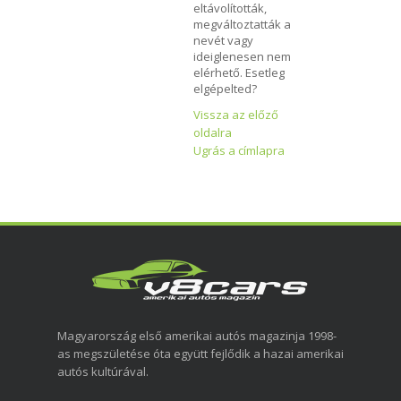
eltávolították,
megváltoztatták a
nevét vagy
ideiglenesen nem
elérhető. Esetleg
elgépelted?
Vissza az előző
oldalra
Ugrás a címlapra
Magyarország első amerikai autós magazinja 1998-
as megszületése óta együtt fejlődik a hazai amerikai
autós kultúrával.