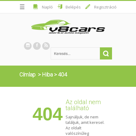
☰
Napló
Belépés
Regisztráció
Címlap
>
Hiba
>
404
Az oldal nem
404
található
Sajnáljuk, de nem
találjuk, amit keresel.
Az oldalt
valószínűleg