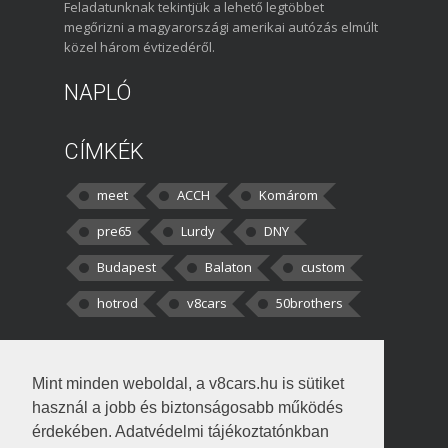
Feladatunknak tekintjük a lehető legtöbbet
megőrizni a magyarországi amerikai autózás elmúlt
közel három évtizedéről.
NAPLÓ
CÍMKÉK
meet
ACCH
Komárom
pre65
Lurdy
DNY
Budapest
Balaton
custom
hotrod
v8cars
50brothers
HOZZÁSZÓLÁSOK
Mint minden weboldal, a v8cars.hu is sütiket
kortisz:
Elszúrtam! Én csak két
használ a jobb és biztonságosabb működés
darabbaal számoltam. Nem tudtam, hogy fél autót,
érdekében. Adatvédelmi tájékoztatónkban