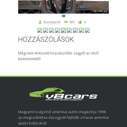
Buickbandi
499
0
HOZZÁSZÓLÁSOK
Még nem érkezett hozzászólás. Legyél az első
kommentelő!
Magyarország első amerikai autós magazinja 1998-
as megszületése óta együtt fejlődik a hazai amerikai
autós kultúrával.