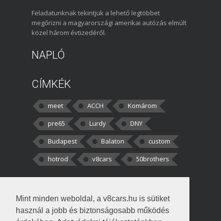
Feladatunknak tekintjük a lehető legtöbbet
megőrizni a magyarországi amerikai autózás elmúlt
közel három évtizedéről.
NAPLÓ
CÍMKÉK
meet
ACCH
Komárom
pre65
Lurdy
DNY
Budapest
Balaton
custom
hotrod
v8cars
50brothers
HOZZÁSZÓLÁSOK
Mint minden weboldal, a v8cars.hu is sütiket
kortisz:
Elszúrtam! Én csak két
használ a jobb és biztonságosabb működés
darabbaal számoltam. Nem tudtam, hogy fél autót,