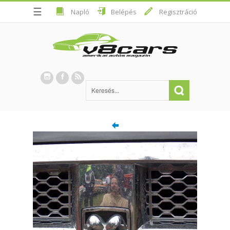
☰
Napló
Belépés
Regisztráció