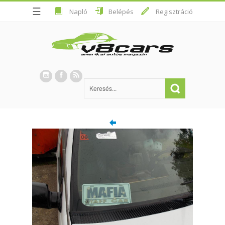
☰
Napló
Belépés
Regisztráció