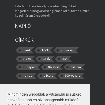
Feladatunknak tekintjük a lehető legtöbbet
megőrizni a magyarországi amerikai autózás elmúlt
közel három évtizedéről.
NAPLÓ
CÍMKÉK
meet
ACCH
Komárom
pre65
Lurdy
DNY
Budapest
Balaton
custom
hotrod
v8cars
50brothers
HOZZÁSZÓLÁSOK
Mint minden weboldal, a v8cars.hu is sütiket
kortisz:
Elszúrtam! Én csak két
használ a jobb és biztonságosabb működés
darabbaal számoltam. Nem tudtam, hogy fél autót,