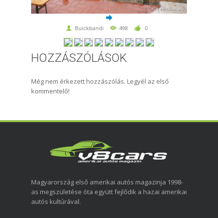
Buickbandi
498
0
HOZZÁSZÓLÁSOK
Még nem érkezett hozzászólás. Legyél az első
kommentelő!
Magyarország első amerikai autós magazinja 1998-
as megszületése óta együtt fejlődik a hazai amerikai
autós kultúrával.