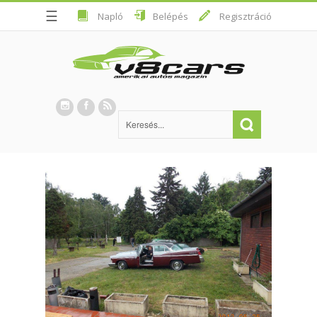
☰
Napló
Belépés
Regisztráció