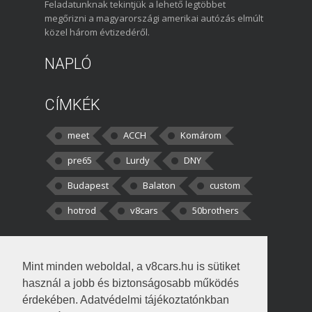
Feladatunknak tekintjük a lehető legtöbbet
megőrizni a magyarországi amerikai autózás elmúlt
közel három évtizedéről.
NAPLÓ
CÍMKÉK
meet
ACCH
Komárom
pre65
Lurdy
DNY
Budapest
Balaton
custom
hotrod
v8cars
50brothers
HOZZÁSZÓLÁSOK
Mint minden weboldal, a v8cars.hu is sütiket
kortisz:
Elszúrtam! Én csak két
használ a jobb és biztonságosabb működés
darabbaal számoltam. Nem tudtam, hogy fél autót,
érdekében. Adatvédelmi tájékoztatónkban