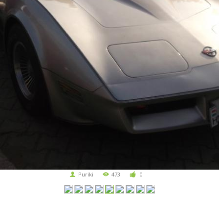
Puriki
473
0