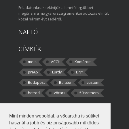
Feladatunknak tekintjük a lehető legtöbbet
megőrizni a magyarországi amerikai autózás elmúlt
közel három évtizedéről.
NAPLÓ
CÍMKÉK
meet
ACCH
Komárom
pre65
Lurdy
DNY
Budapest
Balaton
custom
hotrod
v8cars
50brothers
HOZZÁSZÓLÁSOK
Mint minden weboldal, a v8cars.hu is sütiket
kortisz:
Elszúrtam! Én csak két
használ a jobb és biztonságosabb működés
darabbaal számoltam. Nem tudtam, hogy fél autót,