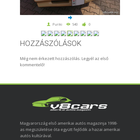
Puriki
540
0
HOZZÁSZÓLÁSOK
Még nem érkezett hozzászólás. Legyél az első
kommentelő!
Magyarország első amerikai autós magazinja 1998-
as megszületése óta együtt fejlődik a hazai amerikai
autós kultúrával.