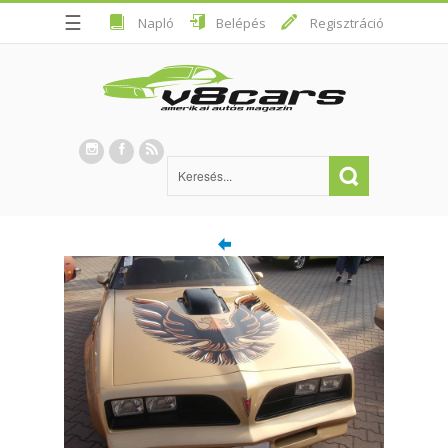
☰
Napló
Belépés
Regisztráció