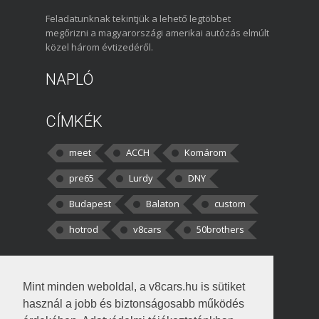
Feladatunknak tekintjük a lehető legtöbbet
megőrizni a magyarországi amerikai autózás elmúlt
közel három évtizedéről.
NAPLÓ
CÍMKÉK
meet
ACCH
Komárom
pre65
Lurdy
DNY
Budapest
Balaton
custom
hotrod
v8cars
50brothers
HOZZÁSZÓLÁSOK
Mint minden weboldal, a v8cars.hu is sütiket
kortisz:
Elszúrtam! Én csak két
használ a jobb és biztonságosabb működés
darabbaal számoltam. Nem tudtam, hogy fél autót,