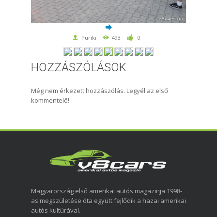
Puriki
493
0
HOZZÁSZÓLÁSOK
Még nem érkezett hozzászólás. Legyél az első
kommentelő!
Magyarország első amerikai autós magazinja 1998-
as megszületése óta együtt fejlődik a hazai amerikai
autós kultúrával.