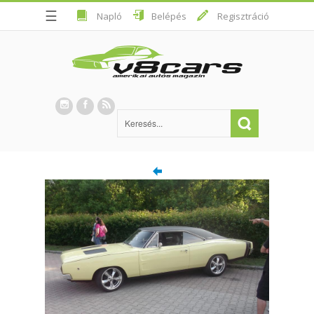
☰
Napló
Belépés
Regisztráció