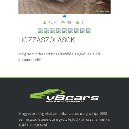
Puriki
488
0
HOZZÁSZÓLÁSOK
Még nem érkezett hozzászólás. Legyél az első
kommentelő!
Magyarország első amerikai autós magazinja 1998-
as megszületése óta együtt fejlődik a hazai amerikai
autós kultúrával.