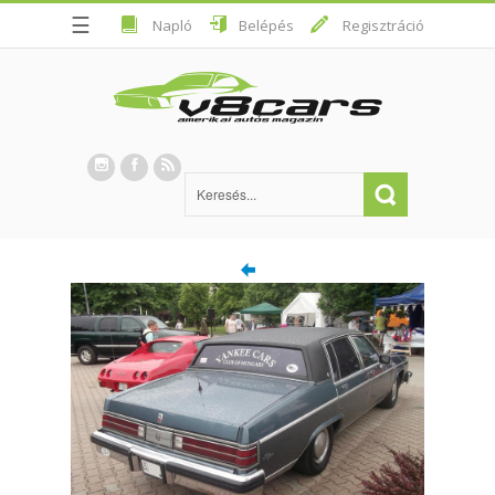
☰
Napló
Belépés
Regisztráció