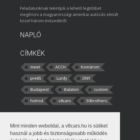
Feladatunknak tekintjük a lehető legtöbbet
megőrizni a magyarországi amerikai autózás elmúlt
közel három évtizedéről.
NAPLÓ
CÍMKÉK
meet
ACCH
Komárom
pre65
Lurdy
DNY
Budapest
Balaton
custom
hotrod
v8cars
50brothers
HOZZÁSZÓLÁSOK
Mint minden weboldal, a v8cars.hu is sütiket
kortisz:
Elszúrtam! Én csak két
használ a jobb és biztonságosabb működés
darabbaal számoltam. Nem tudtam, hogy fél autót,