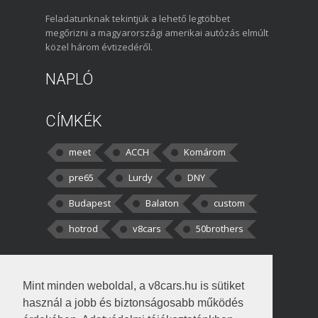
Feladatunknak tekintjük a lehető legtöbbet
megőrizni a magyarországi amerikai autózás elmúlt
közel három évtizedéről.
NAPLÓ
CÍMKÉK
meet
ACCH
Komárom
pre65
Lurdy
DNY
Budapest
Balaton
custom
hotrod
v8cars
50brothers
HOZZÁSZÓLÁSOK
Mint minden weboldal, a v8cars.hu is sütiket
kortisz:
Elszúrtam! Én csak két
használ a jobb és biztonságosabb működés
darabbaal számoltam. Nem tudtam, hogy fél autót,