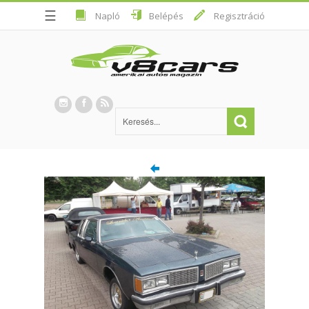
☰
Napló
Belépés
Regisztráció