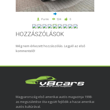
Puriki
534
0
HOZZÁSZÓLÁSOK
Még nem érkezett hozzászólás. Legyél az első
kommentelő!
Magyarország első amerikai autós magazinja 1998-
as megszületése óta együtt fejlődik a hazai amerikai
autós kultúrával.