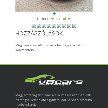
Puriki
513
0
HOZZÁSZÓLÁSOK
Még nem érkezett hozzászólás. Legyél az első
kommentelő!
Magyarország első amerikai autós magazinja 1998-
as megszületése óta együtt fejlődik a hazai amerikai
autós kultúrával.