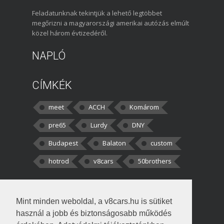
Feladatunknak tekintjük a lehető legtöbbet
megőrizni a magyarországi amerikai autózás elmúlt
közel három évtizedéről.
NAPLÓ
CÍMKÉK
meet
ACCH
Komárom
pre65
Lurdy
DNY
Budapest
Balaton
custom
hotrod
v8cars
50brothers
HOZZÁSZÓLÁSOK
Mint minden weboldal, a v8cars.hu is sütiket
kortisz:
Elszúrtam! Én csak két
használ a jobb és biztonságosabb működés
darabbaal számoltam. Nem tudtam, hogy fél autót,