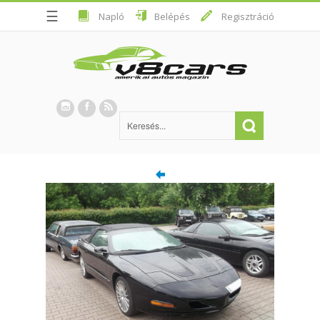
☰
Napló
Belépés
Regisztráció