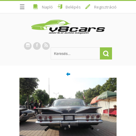
☰
Napló
Belépés
Regisztráció