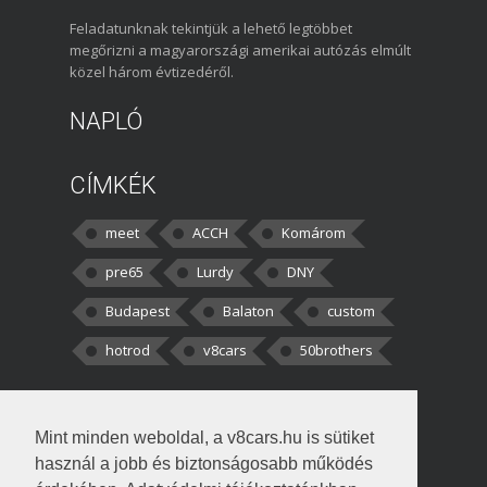
Feladatunknak tekintjük a lehető legtöbbet
megőrizni a magyarországi amerikai autózás elmúlt
közel három évtizedéről.
NAPLÓ
CÍMKÉK
meet
ACCH
Komárom
pre65
Lurdy
DNY
Budapest
Balaton
custom
hotrod
v8cars
50brothers
HOZZÁSZÓLÁSOK
Mint minden weboldal, a v8cars.hu is sütiket
kortisz:
Elszúrtam! Én csak két
használ a jobb és biztonságosabb működés
darabbaal számoltam. Nem tudtam, hogy fél autót,