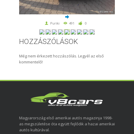
Puriki
491
0
HOZZÁSZÓLÁSOK
Még nem érkezett hozzászólás. Legyél az első
kommentelő!
Magyarország első amerikai autós magazinja 1998-
as megszületése óta együtt fejlődik a hazai amerikai
autós kultúrával.