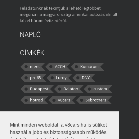
Feladatunknak tekintjük a lehető legtöbbet
megőrizni a magyarországi amerikai autózás elmúlt
közel három évtizedéről.
NAPLÓ
CÍMKÉK
meet
ACCH
Komárom
pre65
Lurdy
DNY
Budapest
Balaton
custom
hotrod
v8cars
50brothers
HOZZÁSZÓLÁSOK
Mint minden weboldal, a v8cars.hu is sütiket
kortisz:
Elszúrtam! Én csak két
használ a jobb és biztonságosabb működés
darabbaal számoltam. Nem tudtam, hogy fél autót,