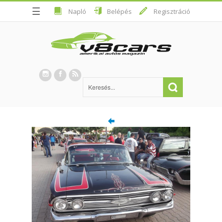
☰
Napló
Belépés
Regisztráció