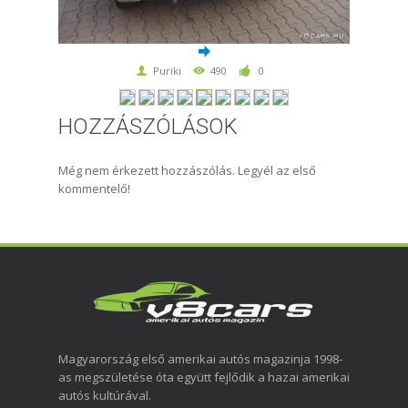
Puriki
490
0
HOZZÁSZÓLÁSOK
Még nem érkezett hozzászólás. Legyél az első
kommentelő!
Magyarország első amerikai autós magazinja 1998-
as megszületése óta együtt fejlődik a hazai amerikai
autós kultúrával.