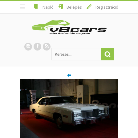
☰
Napló
Belépés
Regisztráció