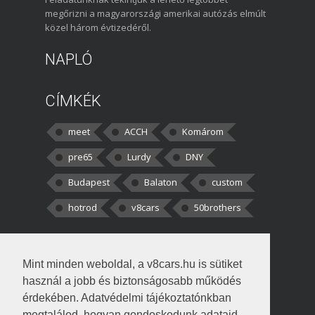
megőrizni a magyarországi amerikai autózás elmúlt
közel három évtizedéről.
NAPLÓ
CÍMKÉK
meet
ACCH
Komárom
pre65
Lurdy
DNY
Budapest
Balaton
custom
hotrod
v8cars
50brothers
HOZZÁSZÓLÁSOK
Mint minden weboldal, a v8cars.hu is sütiket
kortisz:
Elszúrtam! Én csak két
használ a jobb és biztonságosabb működés
darabbaal számoltam. Nem tudtam, hogy fél autót,
érdekében. Adatvédelmi tájékoztatónkban
megtalálod, hogyan gondoskodunk adataid