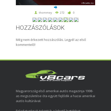
thommey
272
0
HOZZÁSZÓLÁSOK
Még nem érkezett hozzászólás. Legyél az első
kommentelő!
Magyarország első amerikai autós magazinja 1998-
as megszületése óta együtt fejlődik a hazai amerikai
autós kultúrával.
Feladatunknak tekintjük a lehető legtöbbet