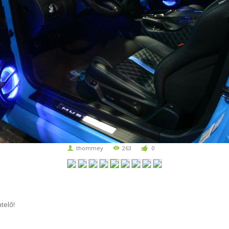
thommey
263
0
telő!