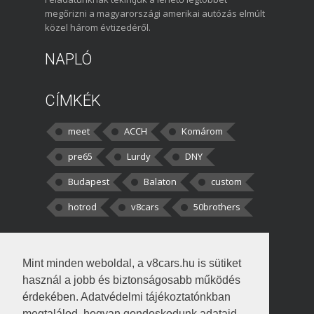
megőrizni a magyarországi amerikai autózás elmúlt
közel három évtizedéről.
NAPLÓ
CÍMKÉK
meet
ACCH
Komárom
pre65
Lurdy
DNY
Budapest
Balaton
custom
hotrod
v8cars
50brothers
HOZZÁSZÓLÁSOK
Mint minden weboldal, a v8cars.hu is sütiket
kortisz:
Elszúrtam! Én csak két
használ a jobb és biztonságosabb működés
darabbaal számoltam. Nem tudtam, hogy fél autót,
érdekében. Adatvédelmi tájékoztatónkban
megtalálod, hogyan gondoskodunk adataid