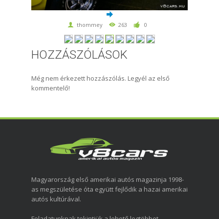
thommey
263
0
HOZZÁSZÓLÁSOK
Még nem érkezett hozzászólás. Legyél az első
kommentelő!
Magyarország első amerikai autós magazinja 1998-
as megszületése óta együtt fejlődik a hazai amerikai
autós kultúrával.
Feladatunknak tekintjük a lehető legtöbbet