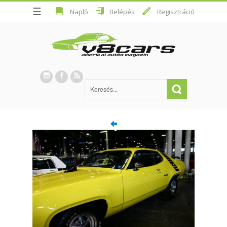
☰
Napló
Belépés
Regisztráció