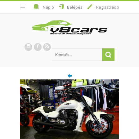
☰
Napló
Belépés
Regisztráció