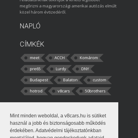
megőrizni a magyarországi amerikai autózás elmúlt
közel három évtizedéről.
NAPLÓ
CÍMKÉK
meet
ACCH
Komárom
pre65
Lurdy
DNY
Budapest
Balaton
custom
hotrod
v8cars
50brothers
HOZZÁSZÓLÁSOK
Mint minden weboldal, a v8cars.hu is sütiket
kortisz:
Elszúrtam! Én csak két
használ a jobb és biztonságosabb működés
darabbaal számoltam. Nem tudtam, hogy fél autót,
érdekében. Adatvédelmi tájékoztatónkban
megtalálod, hogyan gondoskodunk adataid