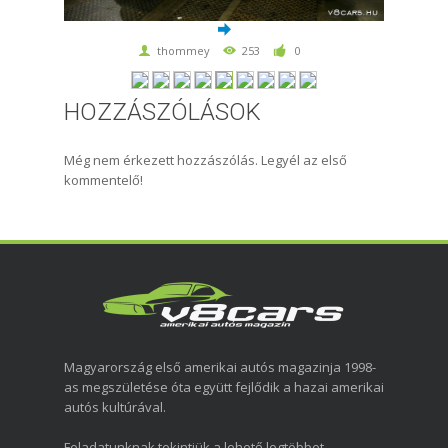
thommey
253
0
HOZZÁSZÓLÁSOK
Még nem érkezett hozzászólás. Legyél az első
kommentelő!
Magyarország első amerikai autós magazinja 1998-
as megszületése óta együtt fejlődik a hazai amerikai
autós kultúrával.
Feladatunknak tekintjük a lehető legtöbbet