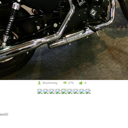
thommey
275
0
telő!