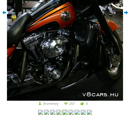
thommey
267
0