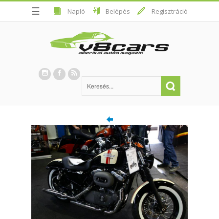
☰
Napló
Belépés
Regisztráció