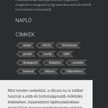
megőrizni a magyarországi amerikai autózás elmúlt
közel három évtizedéről.
NAPLÓ
CÍMKÉK
meet
ACCH
Komárom
pre65
Lurdy
DNY
Budapest
Balaton
custom
hotrod
v8cars
50brothers
HOZZÁSZÓLÁSOK
Mint minden weboldal, a v8cars.hu is sütiket
kortisz:
Elszúrtam! Én csak két
használ a jobb és biztonságosabb működés
darabbaal számoltam. Nem tudtam, hogy fél autót,
érdekében. Adatvédelmi tájékoztatónkban
megtalálod, hogyan gondoskodunk adataid