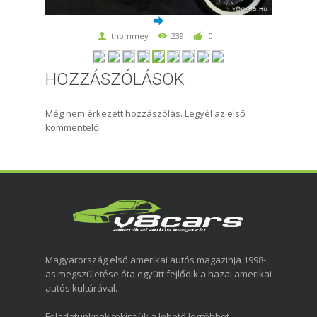
thommey
239
0
HOZZÁSZÓLÁSOK
Még nem érkezett hozzászólás. Legyél az első
kommentelő!
Magyarország első amerikai autós magazinja 1998-
as megszületése óta együtt fejlődik a hazai amerikai
autós kultúrával.
Feladatunknak tekintjük a lehető legtöbbet