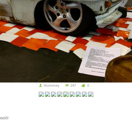
thommey
247
0
telő!