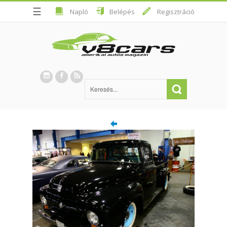
☰
Napló
Belépés
Regisztráció