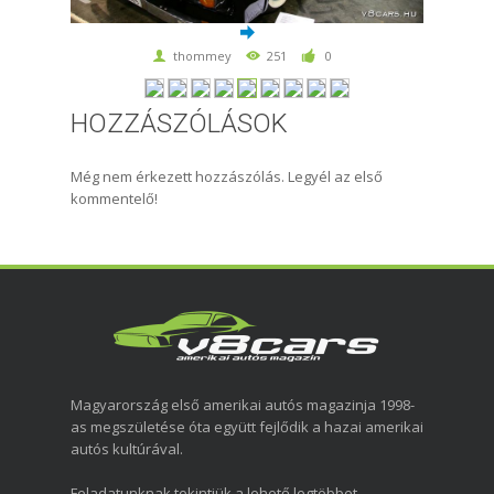
thommey
251
0
HOZZÁSZÓLÁSOK
Még nem érkezett hozzászólás. Legyél az első
kommentelő!
Magyarország első amerikai autós magazinja 1998-
as megszületése óta együtt fejlődik a hazai amerikai
autós kultúrával.
Feladatunknak tekintjük a lehető legtöbbet