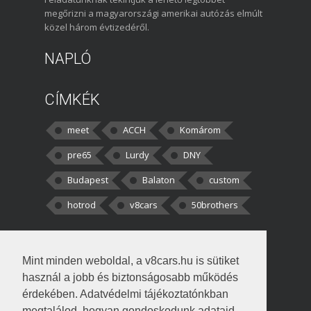
megőrizni a magyarországi amerikai autózás elmúlt
közel három évtizedéről.
NAPLÓ
CÍMKÉK
meet
ACCH
Komárom
pre65
Lurdy
DNY
Budapest
Balaton
custom
hotrod
v8cars
50brothers
HOZZÁSZÓLÁSOK
Mint minden weboldal, a v8cars.hu is sütiket
kortisz:
Elszúrtam! Én csak két
használ a jobb és biztonságosabb működés
darabbaal számoltam. Nem tudtam, hogy fél autót,
érdekében. Adatvédelmi tájékoztatónkban
megtalálod, hogyan gondoskodunk adataid