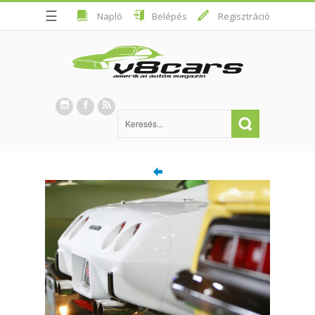
☰
Napló
Belépés
Regisztráció