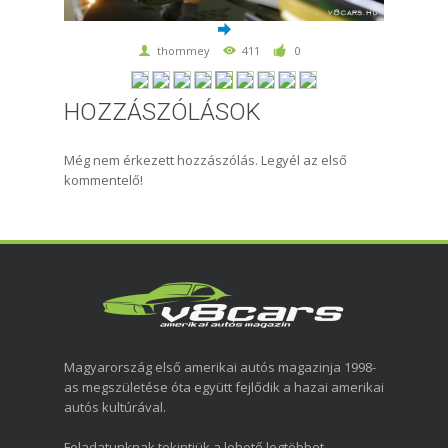
thommey
411
0
HOZZÁSZÓLÁSOK
Még nem érkezett hozzászólás. Legyél az első
kommentelő!
Magyarország első amerikai autós magazinja 1998-
as megszületése óta együtt fejlődik a hazai amerikai
autós kultúrával.
Feladatunknak tekintjük a lehető legtöbbet