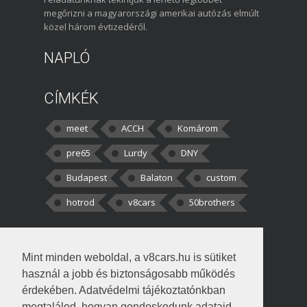
megőrizni a magyarországi amerikai autózás elmúlt
közel három évtizedéről.
NAPLÓ
CÍMKÉK
meet
ACCH
Komárom
pre65
Lurdy
DNY
Budapest
Balaton
custom
hotrod
v8cars
50brothers
HOZZÁSZÓLÁSOK
Mint minden weboldal, a v8cars.hu is sütiket
kortisz:
Elszúrtam! Én csak két
használ a jobb és biztonságosabb működés
darabbaal számoltam. Nem tudtam, hogy fél autót,
érdekében. Adatvédelmi tájékoztatónkban
megtalálod, hogyan gondoskodunk adataid