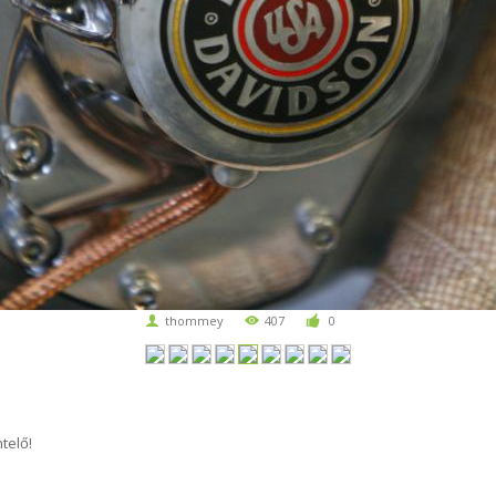
thommey
407
0
telő!