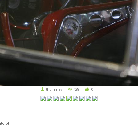
thommey
428
0
telő!