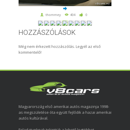
thommey
404
0
HOZZÁSZÓLÁSOK
Még nem érkezett hozzászólás. Legyél az első
kommentelő!
Magyarország első amerikai autós magazinja 1998-
as megszületése óta együtt fejlődik a hazai amerikai
autós kultúrával.
Feladatunknak tekintjük a lehető legtöbbet