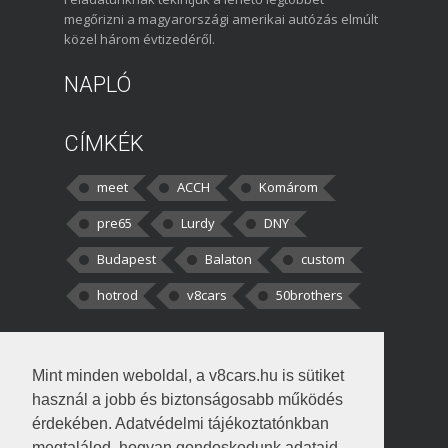
megőrizni a magyarországi amerikai autózás elmúlt
közel három évtizedéről.
NAPLÓ
CÍMKÉK
meet
ACCH
Komárom
pre65
Lurdy
DNY
Budapest
Balaton
custom
hotrod
v8cars
50brothers
HOZZÁSZÓLÁSOK
Mint minden weboldal, a v8cars.hu is sütiket
kortisz:
Elszúrtam! Én csak két
használ a jobb és biztonságosabb működés
darabbaal számoltam. Nem tudtam, hogy fél autót,
érdekében. Adatvédelmi tájékoztatónkban
megtalálod, hogyan gondoskodunk adataid