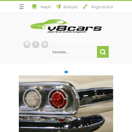
☰
Napló
Belépés
Regisztráció