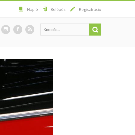
Napló
Belépés
Regisztráció