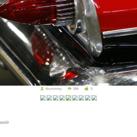
thommey
398
0
telő!