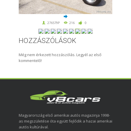
276579P
216
0
HOZZÁSZÓLÁSOK
Még nem érkezett hozzászólás. Legyél az első
kommentelő!
Magyarország első amerikai autós magazinja 1998-
as megszületése óta együtt fejlődik a hazai amerikai
autós kultúrával.