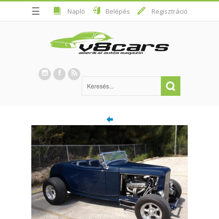
☰
Napló
Belépés
Regisztráció