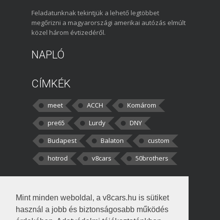
Feladatunknak tekintjük a lehető legtöbbet
megőrizni a magyarországi amerikai autózás elmúlt
közel három évtizedéről.
NAPLÓ
CÍMKÉK
meet
ACCH
Komárom
pre65
Lurdy
DNY
Budapest
Balaton
custom
hotrod
v8cars
50brothers
HOZZÁSZÓLÁSOK
Mint minden weboldal, a v8cars.hu is sütiket
kortisz:
Elszúrtam! Én csak két
használ a jobb és biztonságosabb működés
darabbaal számoltam. Nem tudtam, hogy fél autót,