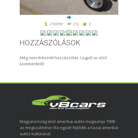
276579P
216
0
HOZZÁSZÓLÁSOK
Még nem érkezett hozzászólás. Legyél az első
kommentelő!
Magyarország első amerikai autós magazinja 1998-
as megszületése óta együtt fejlődik a hazai amerikai
autós kultúrával.