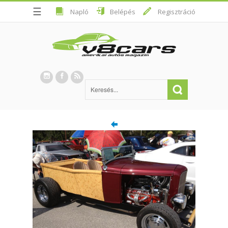
☰
Napló
Belépés
Regisztráció