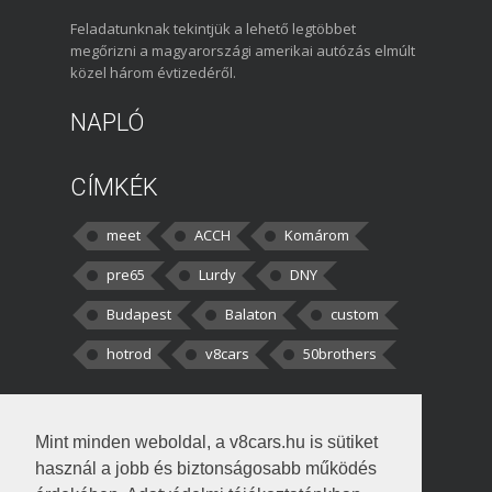
Feladatunknak tekintjük a lehető legtöbbet
megőrizni a magyarországi amerikai autózás elmúlt
közel három évtizedéről.
NAPLÓ
CÍMKÉK
meet
ACCH
Komárom
pre65
Lurdy
DNY
Budapest
Balaton
custom
hotrod
v8cars
50brothers
HOZZÁSZÓLÁSOK
Mint minden weboldal, a v8cars.hu is sütiket
kortisz:
Elszúrtam! Én csak két
használ a jobb és biztonságosabb működés
darabbaal számoltam. Nem tudtam, hogy fél autót,