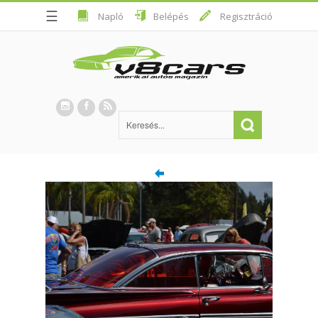
☰
Napló
Belépés
Regisztráció