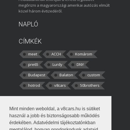
megőrizni a magyarországi amerikai autózás elmúlt
közel három évtizedéről.
NAPLÓ
CÍMKÉK
meet
ACCH
Komárom
pre65
Lurdy
DNY
Budapest
Balaton
custom
hotrod
v8cars
50brothers
HOZZÁSZÓLÁSOK
Mint minden weboldal, a v8cars.hu is sütiket
kortisz:
Elszúrtam! Én csak két
használ a jobb és biztonságosabb működés
darabbaal számoltam. Nem tudtam, hogy fél autót,
érdekében. Adatvédelmi tájékoztatónkban
megtalálod, hogyan gondoskodunk adataid