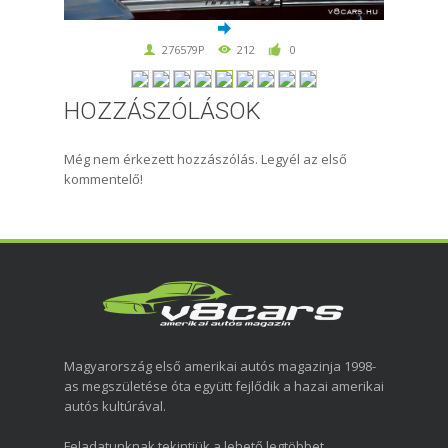
276579P
212
0
HOZZÁSZÓLÁSOK
Még nem érkezett hozzászólás. Legyél az első
kommentelő!
Magyarország első amerikai autós magazinja 1998-
as megszületése óta együtt fejlődik a hazai amerikai
autós kultúrával.
Feladatunknak tekintjük a lehető legtöbbet