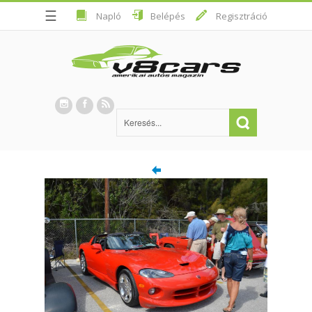
☰
Napló
Belépés
Regisztráció