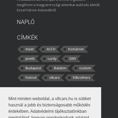
megőrizni a magyarországi amerikai autózás elmúlt
közel három évtizedéről.
NAPLÓ
CÍMKÉK
meet
ACCH
Komárom
pre65
Lurdy
DNY
Budapest
Balaton
custom
hotrod
v8cars
50brothers
HOZZÁSZÓLÁSOK
Mint minden weboldal, a v8cars.hu is sütiket
kortisz:
Elszúrtam! Én csak két
használ a jobb és biztonságosabb működés
darabbaal számoltam. Nem tudtam, hogy fél autót,
érdekében. Adatvédelmi tájékoztatónkban
megtalálod, hogyan gondoskodunk adataid