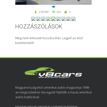
276579P
233
0
HOZZÁSZÓLÁSOK
Még nem érkezett hozzászólás. Legyél az első
kommentelő!
Magyarország első amerikai autós magazinja 1998-
as megszületése óta együtt fejlődik a hazai amerikai
autós kultúrával.
Feladatunknak tekintjük a lehető legtöbbet