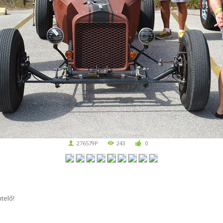
276579P
243
0
telő!