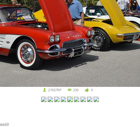
276579P
230
0
telő!