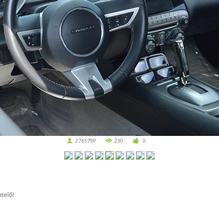
276579P
230
0
telő!