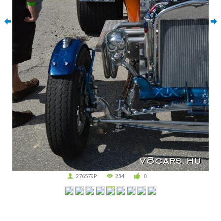
276579P
234
0