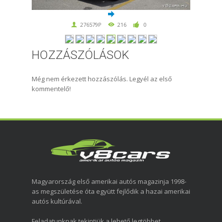
276579P
216
0
HOZZÁSZÓLÁSOK
Még nem érkezett hozzászólás. Legyél az első
kommentelő!
Magyarország első amerikai autós magazinja 1998-
as megszületése óta együtt fejlődik a hazai amerikai
autós kultúrával.
Feladatunknak tekintjük a lehető legtöbbet