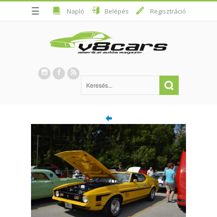
☰
Napló
Belépés
Regisztráció