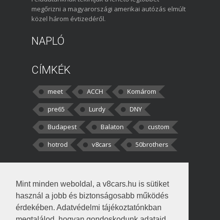
megőrizni a magyarországi amerikai autózás elmúlt
közel három évtizedéről.
NAPLÓ
CÍMKÉK
meet
ACCH
Komárom
pre65
Lurdy
DNY
Budapest
Balaton
custom
hotrod
v8cars
50brothers
HOZZÁSZÓLÁSOK
Mint minden weboldal, a v8cars.hu is sütiket
kortisz:
Elszúrtam! Én csak két
használ a jobb és biztonságosabb működés
darabbaal számoltam. Nem tudtam, hogy fél autót,
érdekében. Adatvédelmi tájékoztatónkban
megtalálod, hogyan gondoskodunk adataid