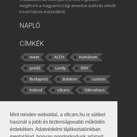
megőrizni a magyarországi amerikai autózás elmúlt
közel három évtizedéről.
NAPLÓ
CÍMKÉK
meet
ACCH
Komárom
pre65
Lurdy
DNY
Budapest
Balaton
custom
hotrod
v8cars
50brothers
HOZZÁSZÓLÁSOK
Mint minden weboldal, a v8cars.hu is sütiket
kortisz:
Elszúrtam! Én csak két
használ a jobb és biztonságosabb működés
darabbaal számoltam. Nem tudtam, hogy fél autót,
érdekében. Adatvédelmi tájékoztatónkban
megtalálod, hogyan gondoskodunk adataid