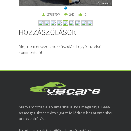
276579P
240
0
HOZZÁSZÓLÁSOK
Még nem érkezett hozzászólás. Legyél az első
kommentelő!
Magyarország első amerikai autós magazinja 1998-
as megszületése óta együtt fejlődik a hazai amerikai
autós kultúrával.
Feladatunknak tekintjük a lehető legtöbbet