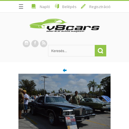
☰
Napló
Belépés
Regisztráció