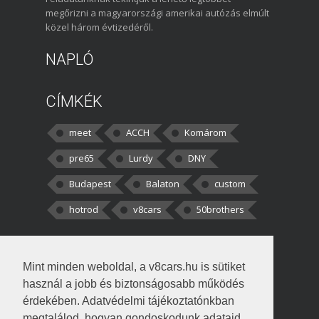
megőrizni a magyarországi amerikai autózás elmúlt
közel három évtizedéről.
NAPLÓ
CÍMKÉK
meet
ACCH
Komárom
pre65
Lurdy
DNY
Budapest
Balaton
custom
hotrod
v8cars
50brothers
HOZZÁSZÓLÁSOK
Mint minden weboldal, a v8cars.hu is sütiket
kortisz:
Elszúrtam! Én csak két
használ a jobb és biztonságosabb működés
darabbaal számoltam. Nem tudtam, hogy fél autót,
érdekében. Adatvédelmi tájékoztatónkban
megtalálod, hogyan gondoskodunk adataid