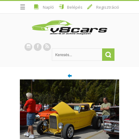
☰
Napló
Belépés
Regisztráció