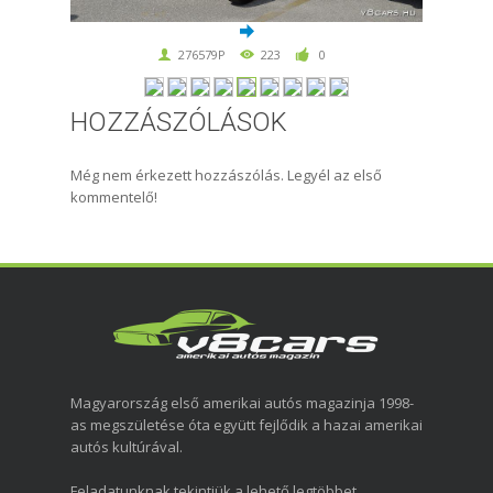
276579P
223
0
HOZZÁSZÓLÁSOK
Még nem érkezett hozzászólás. Legyél az első
kommentelő!
Magyarország első amerikai autós magazinja 1998-
as megszületése óta együtt fejlődik a hazai amerikai
autós kultúrával.
Feladatunknak tekintjük a lehető legtöbbet