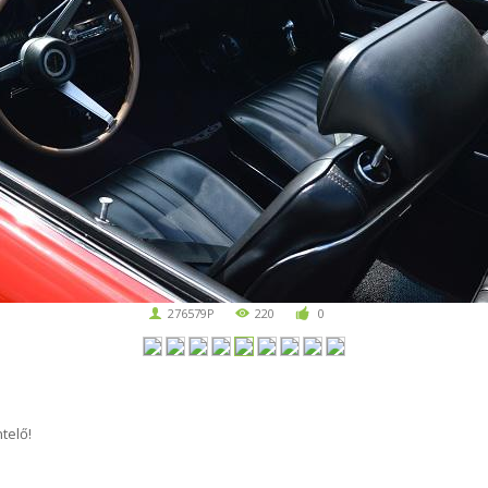
276579P
220
0
telő!