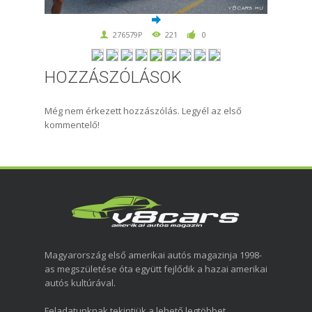
276579P
221
0
HOZZÁSZÓLÁSOK
Még nem érkezett hozzászólás. Legyél az első
kommentelő!
Magyarország első amerikai autós magazinja 1998-
as megszületése óta együtt fejlődik a hazai amerikai
autós kultúrával.
Feladatunknak tekintjük a lehető legtöbbet