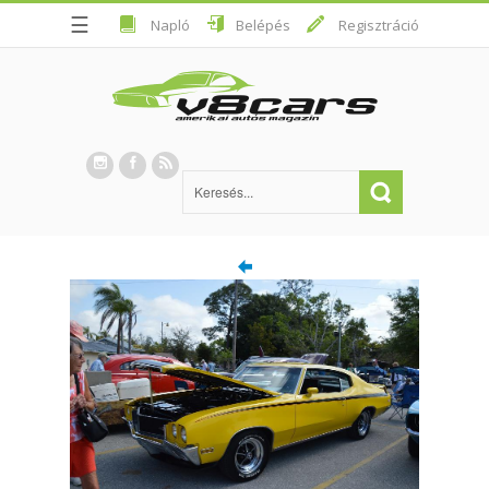
☰
Napló
Belépés
Regisztráció