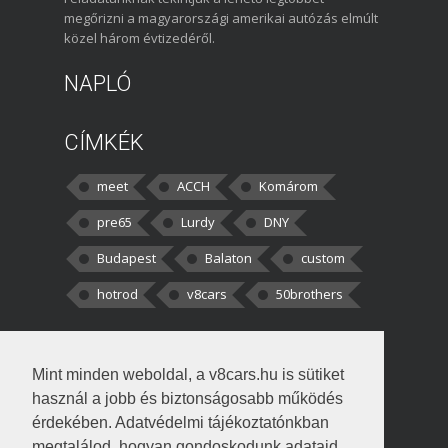
megőrizni a magyarországi amerikai autózás elmúlt
közel három évtizedéről.
NAPLÓ
CÍMKÉK
meet
ACCH
Komárom
pre65
Lurdy
DNY
Budapest
Balaton
custom
hotrod
v8cars
50brothers
HOZZÁSZÓLÁSOK
Mint minden weboldal, a v8cars.hu is sütiket
kortisz:
Elszúrtam! Én csak két
használ a jobb és biztonságosabb működés
darabbaal számoltam. Nem tudtam, hogy fél autót,
érdekében. Adatvédelmi tájékoztatónkban
megtalálod, hogyan gondoskodunk adataid