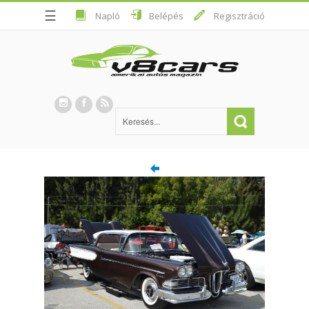
☰
Napló
Belépés
Regisztráció