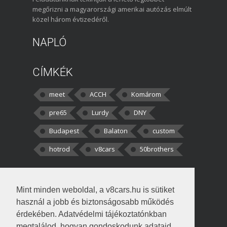
megőrizni a magyarországi amerikai autózás elmúlt
közel három évtizedéről.
NAPLÓ
CÍMKÉK
meet
ACCH
Komárom
pre65
Lurdy
DNY
Budapest
Balaton
custom
hotrod
v8cars
50brothers
HOZZÁSZÓLÁSOK
Mint minden weboldal, a v8cars.hu is sütiket
kortisz:
Elszúrtam! Én csak két
használ a jobb és biztonságosabb működés
darabbaal számoltam. Nem tudtam, hogy fél autót,
érdekében. Adatvédelmi tájékoztatónkban
megtalálod, hogyan gondoskodunk adataid