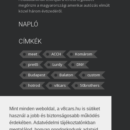
megőrizni a magyarországi amerikai autózás elmúlt
közel három évtizedéről.
NAPLÓ
CÍMKÉK
meet
ACCH
Komárom
pre65
Lurdy
DNY
Budapest
Balaton
custom
hotrod
v8cars
50brothers
HOZZÁSZÓLÁSOK
Mint minden weboldal, a v8cars.hu is sütiket
kortisz:
Elszúrtam! Én csak két
használ a jobb és biztonságosabb működés
darabbaal számoltam. Nem tudtam, hogy fél autót,
érdekében. Adatvédelmi tájékoztatónkban
megtalálod, hogyan gondoskodunk adataid