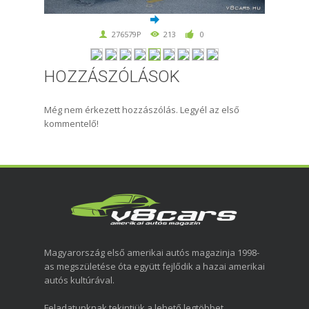
276579P
213
0
HOZZÁSZÓLÁSOK
Még nem érkezett hozzászólás. Legyél az első
kommentelő!
Magyarország első amerikai autós magazinja 1998-
as megszületése óta együtt fejlődik a hazai amerikai
autós kultúrával.
Feladatunknak tekintjük a lehető legtöbbet