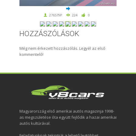
276579P
224
0
HOZZÁSZÓLÁSOK
Még nem érkezett hozzászólás. Legyél az első
kommentelő!
Magyarország első amerikai autós magazinja 1998-
as megszületése óta együtt fejlődik a hazai amerikai
autós kultúrával.
Feladatunknak tekintjük a lehető legtöbbet