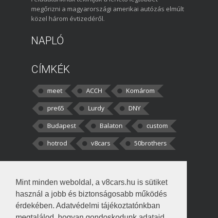
megőrizni a magyarországi amerikai autózás elmúlt
közel három évtizedéről.
NAPLÓ
CÍMKÉK
meet
ACCH
Komárom
pre65
Lurdy
DNY
Budapest
Balaton
custom
hotrod
v8cars
50brothers
HOZZÁSZÓLÁSOK
Mint minden weboldal, a v8cars.hu is sütiket
kortisz:
Elszúrtam! Én csak két
használ a jobb és biztonságosabb működés
darabbaal számoltam. Nem tudtam, hogy fél autót,
érdekében. Adatvédelmi tájékoztatónkban
megtalálod, hogyan gondoskodunk adataid