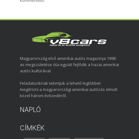
kommentelő!
Magyarország első amerikai autós magazinja 1998-
as megszületése óta együtt fejlődik a hazai amerikai
autós kultúrával.
Feladatunknak tekintjük a lehető legtöbbet
megőrizni a magyarországi amerikai autózás elmúlt
közel három évtizedéről.
NAPLÓ
CÍMKÉK