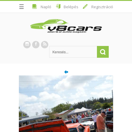
☰
Napló
Belépés
Regisztráció