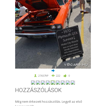
276579P
222
0
HOZZÁSZÓLÁSOK
Még nem érkezett hozzászólás. Legyél az első