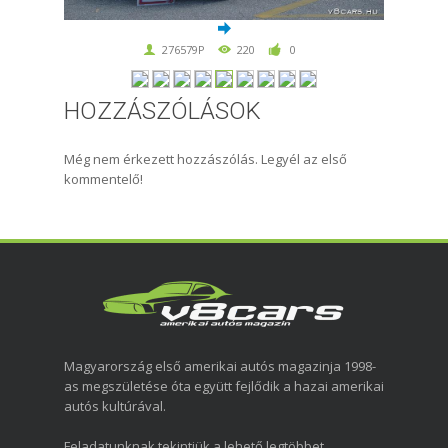
276579P
220
0
HOZZÁSZÓLÁSOK
Még nem érkezett hozzászólás. Legyél az első
kommentelő!
Magyarország első amerikai autós magazinja 1998-
as megszületése óta együtt fejlődik a hazai amerikai
autós kultúrával.
Feladatunknak tekintjük a lehető legtöbbet