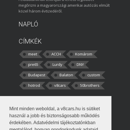
megőrizni a magyarországi amerikai autózás elmúlt
közel három évtizedéről.
NAPLÓ
CÍMKÉK
meet
ACCH
Komárom
pre65
Lurdy
DNY
Budapest
Balaton
custom
hotrod
v8cars
50brothers
HOZZÁSZÓLÁSOK
Mint minden weboldal, a v8cars.hu is sütiket
kortisz:
Elszúrtam! Én csak két
használ a jobb és biztonságosabb működés
darabbaal számoltam. Nem tudtam, hogy fél autót,
érdekében. Adatvédelmi tájékoztatónkban
megtalálod, hogyan gondoskodunk adataid