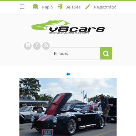
☰
Napló
Belépés
Regisztráció