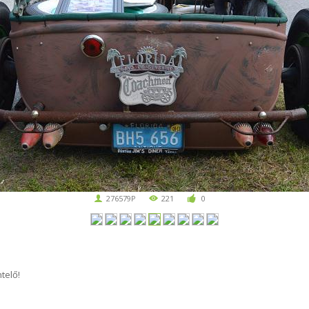
276579P
221
0
telő!