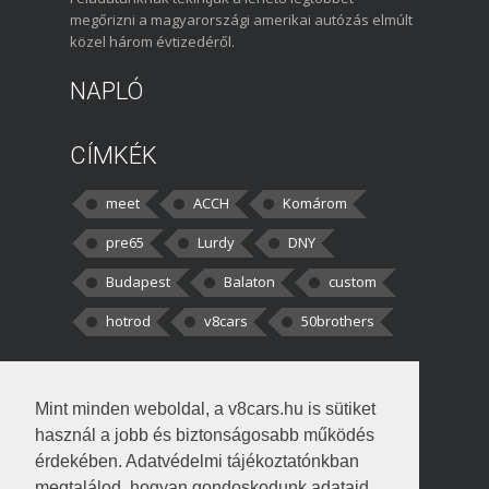
megőrizni a magyarországi amerikai autózás elmúlt
közel három évtizedéről.
NAPLÓ
CÍMKÉK
meet
ACCH
Komárom
pre65
Lurdy
DNY
Budapest
Balaton
custom
hotrod
v8cars
50brothers
HOZZÁSZÓLÁSOK
Mint minden weboldal, a v8cars.hu is sütiket
kortisz:
Elszúrtam! Én csak két
használ a jobb és biztonságosabb működés
darabbaal számoltam. Nem tudtam, hogy fél autót,
érdekében. Adatvédelmi tájékoztatónkban
megtalálod, hogyan gondoskodunk adataid