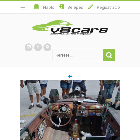
☰
Napló
Belépés
Regisztráció