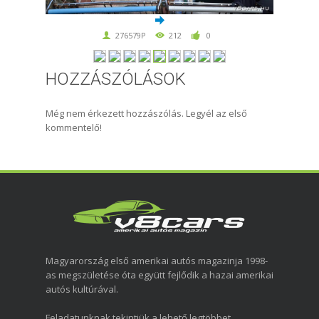
276579P
212
0
HOZZÁSZÓLÁSOK
Még nem érkezett hozzászólás. Legyél az első
kommentelő!
Magyarország első amerikai autós magazinja 1998-
as megszületése óta együtt fejlődik a hazai amerikai
autós kultúrával.
Feladatunknak tekintjük a lehető legtöbbet