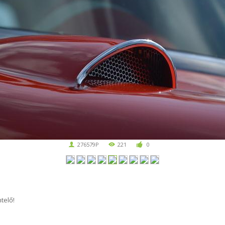
276579P
221
0
telő!