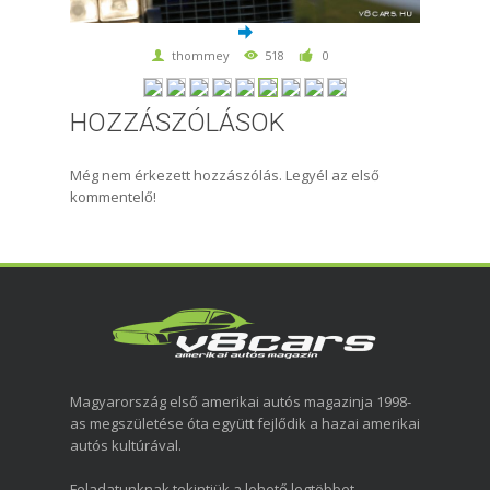
thommey
518
0
HOZZÁSZÓLÁSOK
Még nem érkezett hozzászólás. Legyél az első
kommentelő!
Magyarország első amerikai autós magazinja 1998-
as megszületése óta együtt fejlődik a hazai amerikai
autós kultúrával.
Feladatunknak tekintjük a lehető legtöbbet