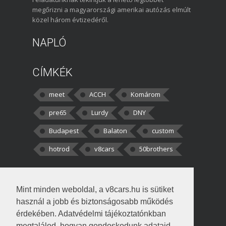
megőrizni a magyarországi amerikai autózás elmúlt
közel három évtizedéről.
NAPLÓ
CÍMKÉK
meet
ACCH
Komárom
pre65
Lurdy
DNY
Budapest
Balaton
custom
hotrod
v8cars
50brothers
HOZZÁSZÓLÁSOK
Mint minden weboldal, a v8cars.hu is sütiket
kortisz:
Elszúrtam! Én csak két
használ a jobb és biztonságosabb működés
darabbaal számoltam. Nem tudtam, hogy fél autót,
érdekében. Adatvédelmi tájékoztatónkban
megtalálod, hogyan gondoskodunk adataid