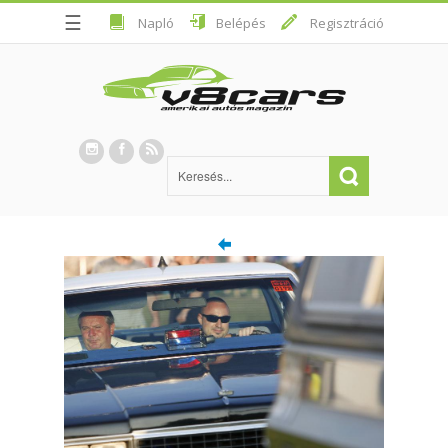
☰
Napló
Belépés
Regisztráció